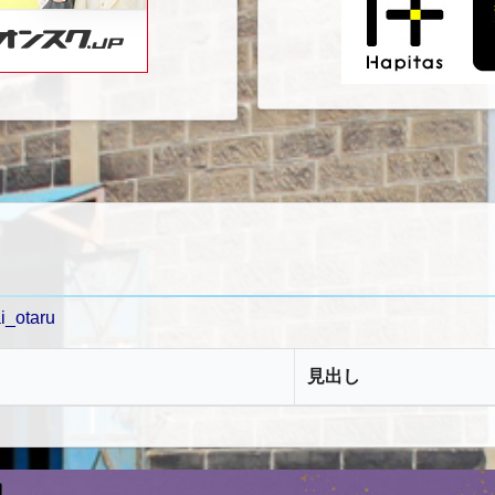
ai_otaru
見出し